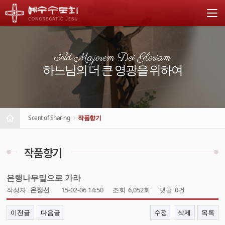
Ad Majorem Dei Gloriam
하느님의 더 큰 영광을 위하여
Scent of Sharing
작품향기
작품향기
은행나무밑으로 가라
작성자
온정선
15-02-06 14:50
조회
6,052회
댓글
0건
이전글
다음글
수정
삭제
목록