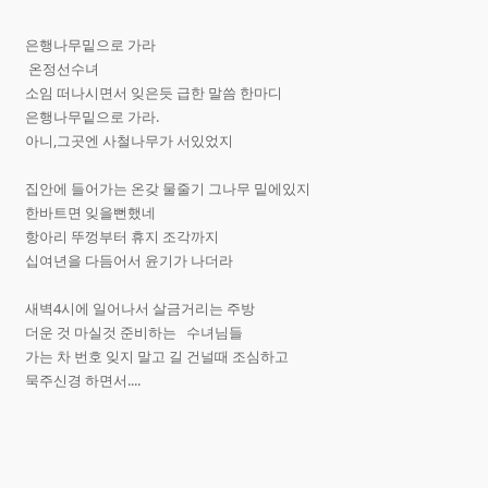
은행나무밑으로 가라
온정선수녀
소임 떠나시면서 잊은듯 급한 말씀 한마디
은행나무밑으로 가라.
아니,그곳엔 사철나무가 서있었지
집안에 들어가는 온갖 물줄기 그나무 밑에있지
한바트면 잊을뻔했네
항아리 뚜껑부터 휴지 조각까지
십여년을 다듬어서 윤기가 나더라
새벽4시에 일어나서 살금거리는 주방
더운 것 마실것 준비하는 수녀님들
가는 차 번호 잊지 말고 길 건널때 조심하고
묵주신경 하면서....